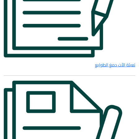
تعبئة الاّت دمغ الطوابع