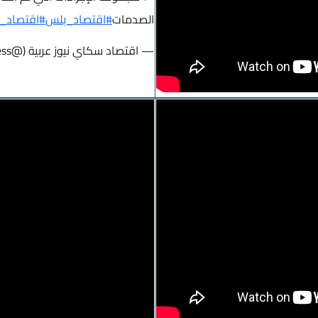
الصدمات
#اقتصاد_بلس
#اقتصاد_
— اقتصاد سكاي نيوز عربية (@SNABusiness)