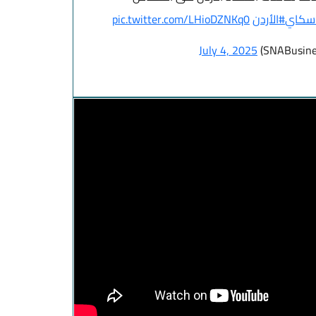
سكاي
#الأردن
pic.twitter.com/LHioDZNKq0
July 4, 2025