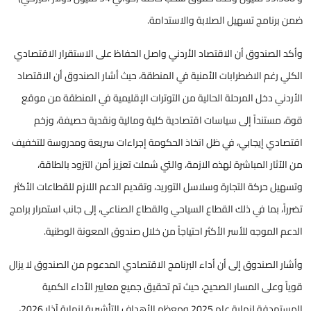
ضمن برنامج تسهيل الصلابة والاستدامة.
وأكد الصندوق أن الاقتصاد الأردني واصل الحفاظ على الاستقرار الاقتصادي
الكلي رغم الاضطرابات الأمنية في المنطقة، حيث أشار الصندوق أن الاقتصاد
الأردني دخل المرحلة الحالية من التوترات الإقليمية في المنطقة من موقع
قوة، مستنداً إلى سياسات اقتصادية كلية ومالية ونقدية حصيفة، وزخم
اقتصادي إيجابي، في ظل اتخاذ الحكومة إجراءات سريعة ومدروسة للتخفيف
من الآثار المباشرة لهذه الازمة، والتي شملت تعزيز أمن التزود بالطاقة،
وتسهيل حركة التجارة وسلاسل التوريد، وتقديم الدعم اللازم للقطاعات الأكثر
تضرراً، بما في ذلك القطاع السياحي والقطاع الصناعي، إلى جانب استمرار برامج
الدعم الموجه للأسر الأكثر احتياجاً من خلال صندوق المعونة الوطنية.
وأشار الصندوق إلى أن أداء البرنامج الاقتصادي المدعوم من الصندوق لا يزال
قوياً وعلى المسار الصحيح، حيث تم تحقيق جميع معايير الأداء الكمية
المستهدفة لنهاية عام 2025 ومعظم الأهداف التأشيرية لنهاية آذار 2026،