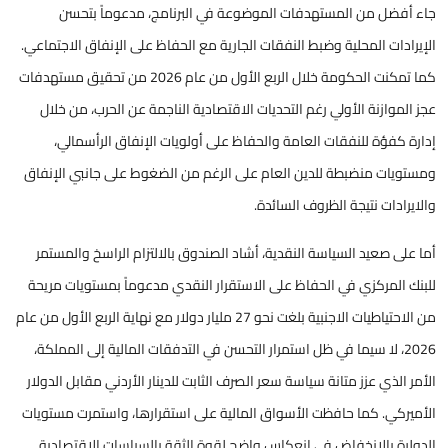
جاء أفضل من المستهدفات الموضوعة في البرنامج، مدعوماً بتحسن
الإيرادات المحلية وضبط النفقات الجارية مع الحفاظ على الإنفاق الاجتماعي.
كما تمكنت الحكومة خلال الربع الأول من عام 2026 من تحقيق مستهدفات
عجز الموازنة الأولي رغم التحديات الاقتصادية الناجمة عن الحرب، من خلال
إدارة كفؤة للنفقات العامة والحفاظ على أولويات الإنفاق الرأسمالي،
ومستويات منضبطة للدين العام على الرغم من الضغوط على جانبي الإنفاق
والايرادات نتيجة الظروف السائدة.
أما على صعيد السياسة النقدية، أشاد الصندوق بالالتزام الراسخ والمستمر
للبنك المركزي في الحفاظ على الاستقرار النقدي مدعوماً بمستويات مريحة
من الاحتياطيات الاجنبية بلغت نحو 27 مليار دولار مع نهاية الربع الأول من عام
2026، لا سيما في ظل استمرار التحسن في التدفقات المالية إلى المملكة،
الأمر الذي عزز متانة سياسة سعر الصرف الثابت للدينار الأردني مقابل الدولار
الأميركي. كما حافظت الأسواق المالية على استقرارها، واستمرت مستويات
الدولرة بالانخفاض في انعكاس واضح لقوة الثقة بالسياسات الاقتصادية