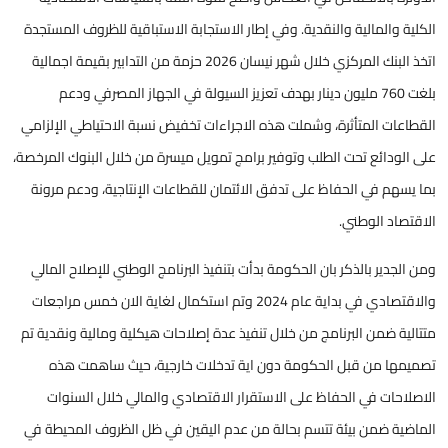
الكلية والمالية والنقدية. وفي إطار الاستجابة الاستباقية للظروف المستجدة
اتخذ البنك المركزي خلال شهر نيسان 2026 حزمة من التدابير بقيمة اجمالية
بلغت 760 مليون دينار بهدف تعزيز السيولة في الجهاز المصرفي ودعم
القطاعات المتأثرة، وشملت هذه الاجراءات تخفيض نسبة الاحتياطي الإلزامي
على الودائع تحت الطلب وتوفير برامج تمويل ميسرة من خلال البنوك المرخصة،
بما يسهم في الحفاظ على تدفق الائتمان للقطاعات الإنتاجية، ودعم مرونة
الاقتصاد الوطني.
ومن الجدير بالذكر بان الحكومة بدأت بتنفيذ البرنامج الوطني للإصلاح المالي
والاقتصادي في بداية عام 2024 وتم استكمال لغاية الان خمس مراجعات
متتالية ضمن البرنامج من خلال تنفيذ عدة إصلاحات هيكلية ومالية ونقدية تم
تصميمها من قبل الحكومة دون اية تدخلات خارجية، حيث ساهمت هذه
الاصلاحات في الحفاظ على الاستقرار الاقتصادي والمالي خلال السنوات
الماضية ضمن بيئة تتسم بحالة من عدم اليقين في ظل الظروف المحيطة في