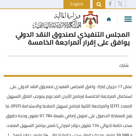
English
المجلس التنفيذي لصندوق النقد الدولي
يوافق على إقرار المراجعة الخامسة
شارك
عمان 17 حزيران (بترا)- وافق المجلس التنفيذي لصندوق النقد الدولي على
استكمال المراجعة الخامسة لبرنامج الأردن المدعوم بموجب اتفاق التسهيل
الممدد (EFF) والمراجعة الثانية لبرنامج تسهيل الصلابة والاستدامة (RSF)، ما
يتيح للمملكة الحصول على تمويل إضافي بقيمة 97.784 مليون وحدة حقوق
سحب خاصة (حوالي 134 مليون دولار اميركي) ضمن برنامج التسهيل الممدد،
و 39.588 مليون وحدة حقوق سحب خاصة (حوالي 54 مليون دولار اميركي)